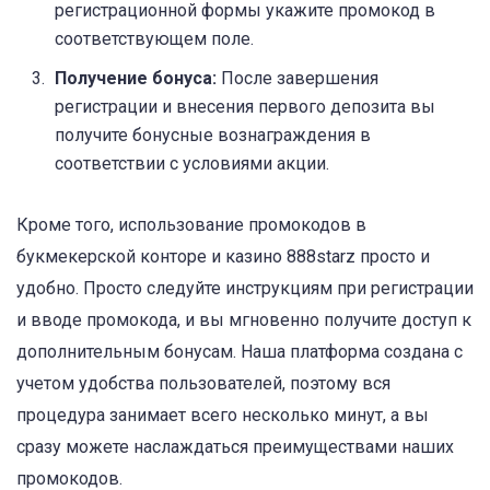
регистрационной формы укажите промокод в
соответствующем поле.
Получение бонуса:
После завершения
регистрации и внесения первого депозита вы
получите бонусные вознаграждения в
соответствии с условиями акции.
Кроме того, использование промокодов в
букмекерской конторе и казино 888starz просто и
удобно. Просто следуйте инструкциям при регистрации
и вводе промокода, и вы мгновенно получите доступ к
дополнительным бонусам. Наша платформа создана с
учетом удобства пользователей, поэтому вся
процедура занимает всего несколько минут, а вы
сразу можете наслаждаться преимуществами наших
промокодов.