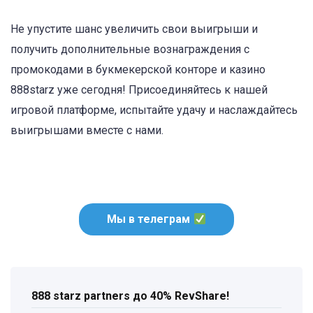
Не упустите шанс увеличить свои выигрыши и
получить дополнительные вознаграждения с
промокодами в букмекерской конторе и казино
888starz уже сегодня! Присоединяйтесь к нашей
игровой платформе, испытайте удачу и наслаждайтесь
выигрышами вместе с нами.
Мы в телеграм
888 starz partners до 40% RevShare!