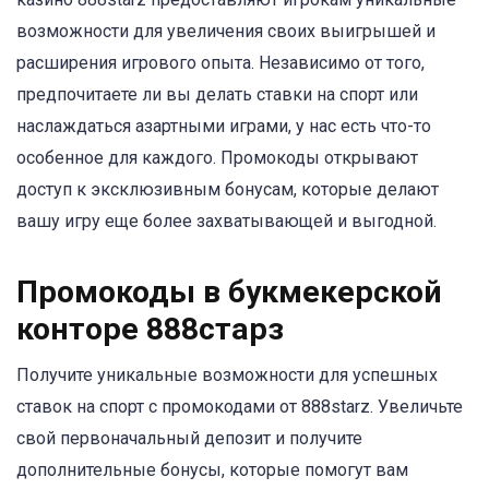
возможности для увеличения своих выигрышей и
расширения игрового опыта. Независимо от того,
предпочитаете ли вы делать ставки на спорт или
наслаждаться азартными играми, у нас есть что-то
особенное для каждого. Промокоды открывают
доступ к эксклюзивным бонусам, которые делают
вашу игру еще более захватывающей и выгодной.
Промокоды в букмекерской
конторе
888старз
Получите уникальные возможности для успешных
ставок на спорт с промокодами от 888starz. Увеличьте
свой первоначальный депозит и получите
дополнительные бонусы, которые помогут вам